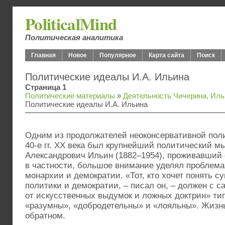
PoliticalMind
Политическая аналитика
Главная
Новое
Популярное
Карта сайта
Поиск
Политические идеалы И.А. Ильина
Страница 1
Политические материалы
»
Деятельность Чичерина, Иль
Политические идеалы И.А. Ильина
Одним из продолжателей неоконсервативной поли
40‑е гг. XX века был крупнейший политический м
Александрович Ильин (1882–1954), проживавший с
в частности, большое внимание уделял проблема
монархии и демократии. «Тот, кто хочет понять с
политики и демократии, – писал он, – должен с с
от искусственных выдумок и ложных доктрин» тип
«разумны», «добродетельны» и «лояльны». Жизнь
обратном.