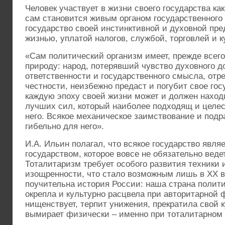
Человек участвует в жизни своего государства ка
сам становится живым органом государственного 
государство своей инстинктивной и духовной пр
жизнью, уплатой налогов, службой, торговлей и 
«Сам политический организм имеет, прежде всег
природу: народ, потерявший чувство духовного 
ответственности и государственного смысла, отр
честности, неизбежно предаст и погубит свое гос
каждую эпоху своей жизни может и должен находи
лучших сил, который наиболее подходящ и целе
него. Всякое механическое заимствование и под
гибельно для него».
И.А. Ильин полагал, что всякое государство явл
государством, которое вовсе не обязательно веде
Тоталитаризм требует особого развития техники
изощренности, что стало возможным лишь в XX в
поучительна история России: наша страна полит
окрепла и культурно расцвела при авторитарной 
нищенствует, терпит унижения, прекратила свой 
вымирает физически – именно при тоталитарном