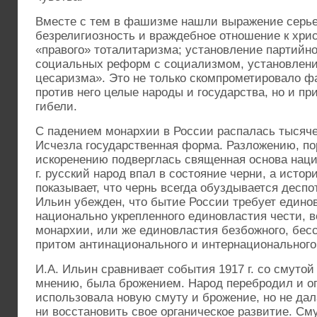
Вместе с тем в фашизме нашли выражение серь
безрелигиозность и враждебное отношение к хри
«правого» тоталитаризма; установление партийн
социальных реформ с социализмом, установлени
цесаризма». Это не только скомпрометировало 
против него целые народы и государства, но и при
гибели.
С падением монархии в России распалась тысяче
Исчезла государственная форма. Разложению, по
искоренению подверглась священная основа наци
г. русский народ впал в состояние черни, а истор
показывает, что чернь всегда обуздывается деспо
Ильин убежден, что бытие России требует единов
национально укрепленного единовластия чести, ве
монархии, или же единовластия безбожного, бесс
притом антинационального и интернационального, 
И.А. Ильин сравнивает события 1917 г. со смутой 
мнению, была брожением. Народ перебродил и о
использовала новую смуту и брожение, но не дал
ни восстановить свое органическое развитие. См