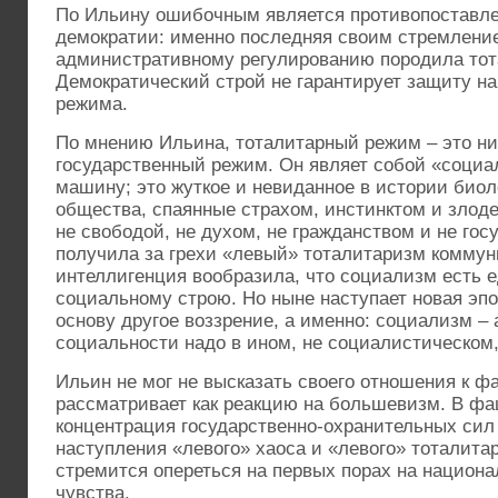
По Ильину ошибочным является противопоставле
демократии: именно последняя своим стремление
административному регулированию породила тот
Демократический строй не гарантирует защиту на
режима.
По мнению Ильина, тоталитарный режим – это ни
государственный режим. Он являет собой «социа
машину; это жуткое и невиданное в истории биол
общества, спаянные страхом, инстинктом и злоде
не свободой, не духом, не гражданством и не гос
получила за грехи «левый» тоталитаризм коммун
интеллигенция вообразила, что социализм есть е
социальному строю. Но ныне наступает новая эпо
основу другое воззрение, а именно: социализм – 
социальности надо в ином, не социалистическом,
Ильин не мог не высказать своего отношения к ф
рассматривает как реакцию на большевизм. В ф
концентрация государственно-охранительных сил
наступления «левого» хаоса и «левого» тоталит
стремится опереться на первых порах на национ
чувства.