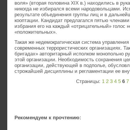
воля» (вторая половина XIX в.) находились в рук
никогда не избирался всеми народовольцами. Ис
результате объединения группы лиц и в дальне
кооптации. Кандидат предлагался пятью членами
избрания его на каждый «отрицательный» голос 
«положительных».
Такая же недемократическая система управления
современных террористических организациях. Так
бригадах» авторитарный исполком монопольно р
этой организации. Необходимость сохранения це
организации, действующей в подполье, обуслов
строжайшей дисциплины и регламентации ее вну
Страницы:
1
2
3
4
5
6
7
Рекомендуем к прочтению: