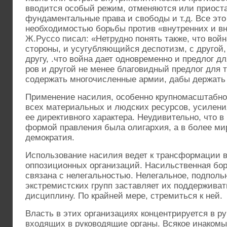
вводится особый режим, отменяются или приост
фундаментальные права и свободы и т.д. Все эт
необходимостью борьбы против «внутренних и вн
Ж.Руссо писал: «Нетрудно понять также, что войн
стороны, и усугубляющийся деспотизм, с другой,
другу, .что война дает одновременно и предлог д
ров и другой не менее благовидный предлог для т
содержать многочисленные армии, дабы держать 
Применение насилия, особенно крупномасштабно
всех материальных и людских ресурсов, усилени
ее директивного характера. Неудивительно, что в
формой правления была олигархия, а в более м
демократия.
Использование насилия ведет к трансформации в
оппозиционных организаций. Насильственная бор
связана с нелегальностью. Нелегальное, подпол
экстремистских групп заставляет их поддерживат
дисциплину. По крайней мере, стремиться к ней.
Власть в этих организациях концентрируется в р
входящих в руководящие органы. Всякое инакомы