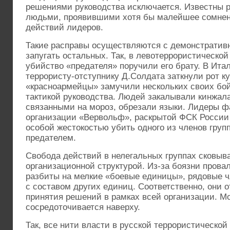
решениями руководства исключается. Известны р
людьми, проявившими хотя бы малейшее сомнен
действий лидеров.
Такие расправы осуществляются с демонстратив
запугать остальных. Так, в левотеррористическо
убийство «предателя» поручили его брату. В Ита
террористу-отступнику Д.Солдата заткнули рот к
«красноармейцы» замучили нескольких своих бой
тактикой руководства. Людей закалывали кинжа
связанными на мороз, обрезали языки. Лидеры 
организации «Вервольф», раскрытой ФСК России в
особой жестокостью убить одного из членов групп
предателем.
Свобода действий в нелегальных группах сковыв
организационной структурой. Из-за боязни провал
разбиты на мелкие «боевые единицы», рядовые 
с составом других единиц. Соответственно, они 
принятия решений в рамках всей организации. М
сосредоточивается наверху.
Так, все нити власти в русской террористическо