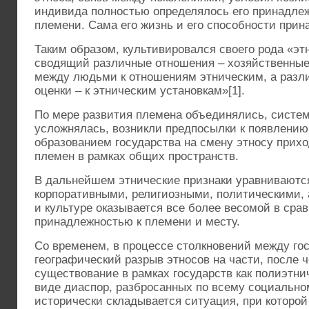
индивида полностью определялось его принадлеж
племени. Сама его жизнь и его способности прин
Таким образом, культивировался своего рода «эт
сводящий различные отношения – хозяйственные
между людьми к отношениям этническим, а разл
оценки – к этническим установкам»[1].
По мере развития племена объединялись, систем
усложнялась, возникли предпосылки к появлению 
образованием государства на смену этносу прих
племен в рамках общих пространств.
В дальнейшем этнические признаки уравниваютс
корпоративными, религиозными, политическими, 
и культуре оказывается все более весомой в сра
принадлежностью к племени и месту.
Со временем, в процессе столкновений между го
географический разрыв этносов на части, после 
существование в рамках государств как полиэтни
виде диаспор, разбросанных по всему социально
исторически складывается ситуация, при которо