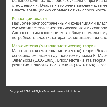
большое количество людей, буквально пронизан
отношениями. Власть - это очень важная часть ч
Власть традиционно определяют как способность .
Концепции власти
Наиболее распространенными концепциями влас
субъективистски-психологические или бихевиори
Согласно этим концепциям, любому нормальному
потребность власти, которая складывается из сл
Марксистская (материалистическая) теория.
Марксистская (материалистическая) теория была
основоположниками научного коммунизма К. Маркс
Энгельсом (1820-1895). Впоследствии эта теория
развитие в работах В.И. Ленина (1870-1924). Согл 
Copyright © 2026 - All Rights Reserved - www.politicalmind.ru