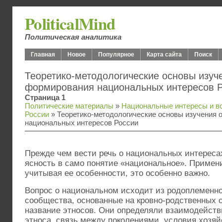
PoliticalMind
Политическая аналитика
Главная
Новое
Популярное
Карта сайта
Поиск
Теоретико-методологические основы изуч
формирования национальных интересов 
Страница 1
Политические материалы
»
Национальные интересы и во
России
» Теоретико-методологические основы изучения 
национальных интересов России
Прежде чем вести речь о национальных интереса
ясность в само понятие «национальное». Примени
учитывая ее особенности, это особенно важно.
Вопрос о национальном исходит из родоплеменно
сообщества, основанные на кровно-родственных 
название этносов. Они определяли взаимодейств
этноса, связь между поколениями, условия хозяй