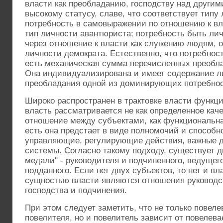
власти как преобладанию, господству над другим
высокому статусу, славе, что соответствует типу
потребность в самовыражении по отношению к вл
тип личности авантюриста; потребность быть ли
через отношение к власти как служению людям, 
личности демократа. Естественно, что потребност
есть механическая сумма перечисленных преобл
Она индивидуализирована и имеет содержание л
преобладания одной из доминирующих потребнос
Широко распространен в трактовке власти функц
власть рассматривается не как определенное каче
отношение между субъектами, как функциональна
есть она предстает в виде полномочий и способ
управляющие, регулирующие действия, важные д
системы. Согласно такому подходу, существует д
медали" - руководителя и подчиненного, ведущего
подданного. Если нет двух субъектов, то нет и вл
сущностью власти являются отношения руководс
господства и подчинения.
При этом следует заметить, что не только повел
повелителя, но и повелитель зависит от повелев