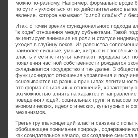
можно по-разному. Например, формально вроде б
по сути - уклоняться от их действительного выпол
явление, которое называют "силой слабых" и бес
Итак, с точки зрения функционального подхода вл
"в ходе" отношения между субъектами. Такой под
акцентирует внимание на роли и статусе индивид
уходит в глубину веков. Из равенства соплеменн
наиболее сильные, умные, хитрые и способные в
власть и ее институты начинают передаваться по
появления частной собственности рождается эко
складывается государство и так далее. В общест
функционируют отношения управления и подчине
основываются на разных принципах легитимности.
это форма социальных отношений, характеризую
возможностью влиять на характер и направление
поведения людей, социальных групп и классов п
экономических, идеологических, культурных и о
механизмов.
Третья группа концепций власти связана с попыт
обобщающее понимание природы, содержание вла
как созидательное начало, как создание смысла в