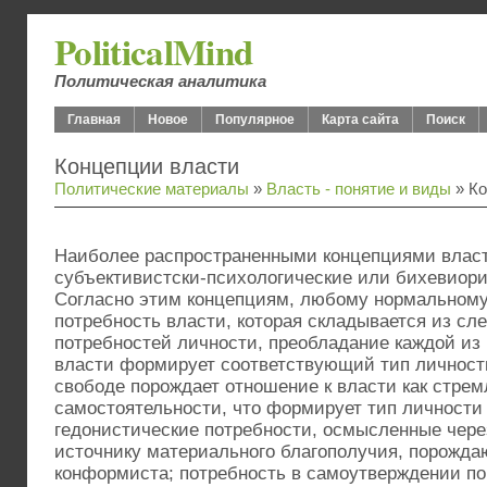
PoliticalMind
Политическая аналитика
Главная
Новое
Популярное
Карта сайта
Поиск
Концепции власти
Политические материалы
»
Власть - понятие и виды
» Ко
Наиболее распространенными концепциями влас
субъективистски-психологические или бихевиори
Согласно этим концепциям, любому нормальному
потребность власти, которая складывается из с
потребностей личности, преобладание каждой из
власти формирует соответствующий тип личности
свободе порождает отношение к власти как стрем
самостоятельности, что формирует тип личности
гедонистические потребности, осмысленные через
источнику материального благополучия, порожда
конформиста; потребность в самоутверждении по