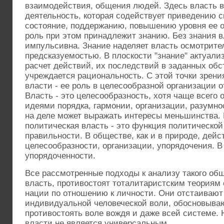
взаимодействия, общения людей. Здесь власть в
деятельность, которая содействует приведению 
состояние, поддержанию, повышению уровня ее о
роль при этом принадлежит знанию. Без знания в
импульсивна. Знание наделяет власть осмотрите
предсказуемостью. В плоскости "знание" актуал
расчет действий, их последствий в заданных обс
учреждается рациональность. С этой точки зрени
власти - ее роль в целесообразной организации 
Власть - это целесообразность, хотя чаще всего
идеями порядка, гармонии, организации, разумнос
на деле может выражать интересы меньшинства. 
политическая власть - это функция политической
правильности. В обществе, как и в природе, дейс
целесообразности, организации, упорядочения. В
упорядоченности.
Все рассмотренные подходы к анализу такого об
власть, противостоят тоталитаристским теориям 
нации по отношению к личности. Они отстаивают
индивидуальной человеческой воли, обосновыва
противостоять воле вождя и даже всей системе. 
власти не является универсальным.