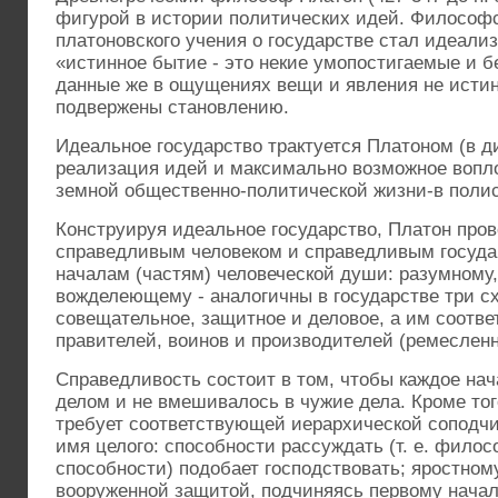
фигурой в истории политических идей. Философ
платоновского учения о государстве стал идеализ
«истинное бытие - это некие умопостигаемые и б
данные же в ощущениях вещи и явления не истин
подвержены становлению.
Идеальное государство трактуется Платоном (в ди
реализация идей и максимально возможное вопл
земной общественно-политической жизни-в полис
Конструируя идеальное государство, Платон про
справедливым человеком и справедливым государ
началам (частям) человеческой души: разумному,
вожделеющему - аналогичны в государстве три с
совещательное, защитное и деловое, а им соотве
правителей, воинов и производителей (ремесленн
Справедливость состоит в том, чтобы каждое на
делом и не вмешивалось в чужие дела. Кроме тог
требует соответствующей иерархической соподчи
имя целого: способности рассуждать (т. е. фило
способности) подобает господствовать; яростном
вооруженной защитой, подчиняясь первому начал