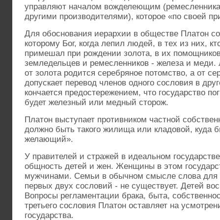
управляют началом вожделеющим (ремесленника
другими производителями), которое «по своей пр
Для обоснования иерархии в обществе Платон со
которому Бог, когда лепил людей, в тех из них, кт
примешал при рождении золота, в их помощников 
земледельцев и ремесленников - железа и меди. 
от золота родится серебряное потомство, а от се
допускает перевод членов одного сословия в др
кончается предостережением, что государство поги
будет железный или медный сторож.
Платон выступает противником частной собственн
должно быть такого жилища или кладовой, куда б
желающий».
У правителей и стражей в идеальном государств
общность детей и жен. Женщины в этом государс
мужчинами. Семьи в обычном смысле слова для 
первых двух сословий - не существует. Детей вос
Вопросы регламентации брака, быта, собственно
третьего сословия Платон оставляет на усмотрен
государства.