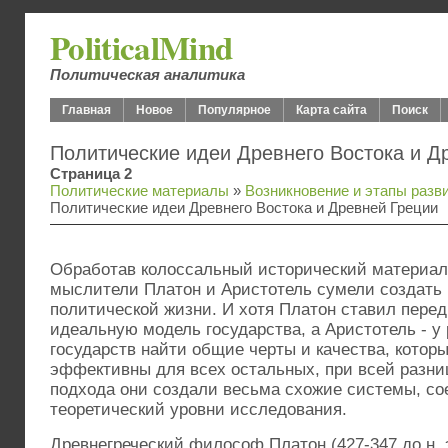
PoliticalMind
Политическая аналитика
Главная
Новое
Популярное
Карта сайта
Поиск
Политические идеи Древнего Востока и Д
Страница 2
Политические материалы
»
Возникновение и этапы разв
Политические идеи Древнего Востока и Древней Греции
Обработав колоссальный исторический материал,
мыслители Платон и Аристотель сумели создать 
политической жизни. И хотя Платон ставил перед
идеальную модель государства, а Аристотель - 
государств найти общие черты и качества, котор
эффективны для всех остальных, при всей разни
подхода они создали весьма схожие системы, с
теоретический уровни исследования.
Древнегреческий философ Платон (427-347 до н. 