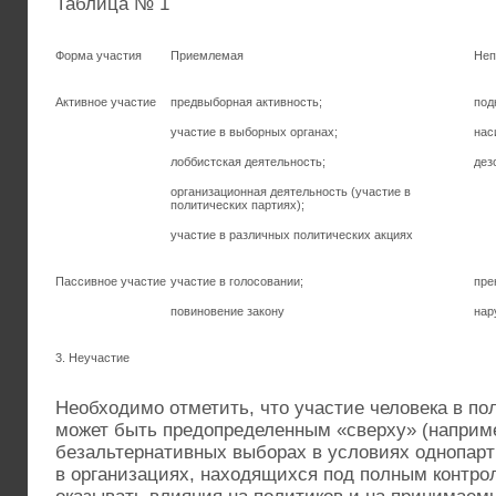
Таблица № 1
Форма участия
Приемлемая
Неп
Активное участие
предвыборная активность;
под
участие в выборных органах;
нас
лоббистская деятельность;
дез
организационная деятельность (участие в
политических партиях);
участие в различных политических акциях
Пассивное участие
участие в голосовании;
пре
повиновение закону
нар
3. Неучастие
Необходимо отметить, что участие человека в по
может быть предопределенным «сверху» (наприме
безальтернативных выборах в условиях однопарт
в организациях, находящихся под полным контрол