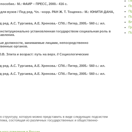
Гл
пособие.- М.: ФАИР – ПРЕСС, 2000.- 416 с.
По
Пр
ля вузов / Под ред. Чл. –корр. РАН Ж. Т. Тощенко.- М.: ЮНИТИ-ДАНА,
По
Вл
ед. А.С. Тургаева, А.Е. Хренова.- СПб.: Питер, 2005.- 560 с.: ил.
Гр
институционально установленная государством социальная роль в
По
равления.
ные должности, занимаемые лицами, непо­средственно
венных органов.
В. Элита и возраст: путь на верх. // Социологические
ед. А.С. Тургаева, А.Е. Хренова.- СПб.: Питер, 2005.- 560 с.: ил.
ед. А.С. Тургаева, А.Е. Хренова.- СПб.: Питер, 2005.- 560 с.: ил.
ю структуру, которую можно представить в виде следующих подсистем
стема, состоящая из различных государственных и общественно-
ьного поведения в России