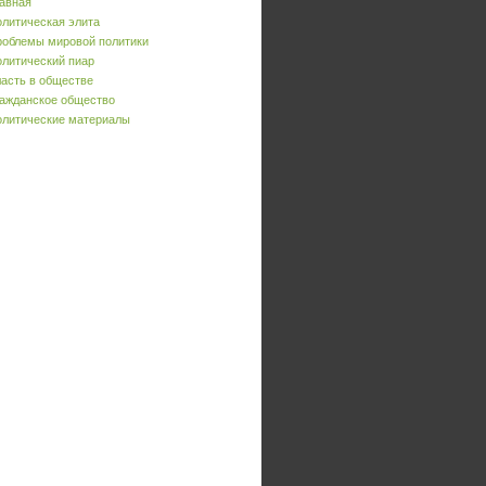
авная
литическая элита
облемы мировой политики
литический пиар
асть в обществе
ажданское общество
литические материалы