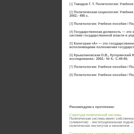
[1]
Тавадов Г. Т. Политология: Учебное 
[2]
Политическая социология: Учебник д
2002.- 495 с.
[3]
Политология: Учебное пособие / Под р
[4]
Государственная должность — это 
системе государственной власти и уп
[5]
Категория «А» — это государствен
исполняющими полномочия государст
[6]
Крыштановская О.В., Хуторянский Ю.
исследования.- 2002.- № 4.- С.49-60.
[7]
Политология: Учебное пособие / Под р
[8]
Политология: Учебное пособие / Под р
Рекомендуем к прочтению:
Структура политической системы
Политическая система имеет собственну
(элементов): - институциональная подси
политических институтов и неполитиче ...
Сравнительная характеристика электорал