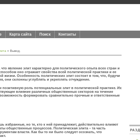
е
Карта сайта
Поиск
Контакты
лита
» Вывод.
что явление элит характерно для политического опыта всех стран и
пособом оно отражает свойства всей политической практики и ее
 жизни. Особенность политических элит состоит в том, что, будучи
, они склонны углублять и укреплять отчуждение.
и позитивную роль потенциальных элит в политической практике. Их
ствующее влияние различных общественных секторов на течение
и возможность формировать сравнительно прочные и ответственные
ишь избранные, но те, кто к ней принадлежит, действительно влияют
таты общественных процессов. Политическая элита – та часть
РАЗ
рументам власти. Как бы то ни было следует осознать, что
акт.