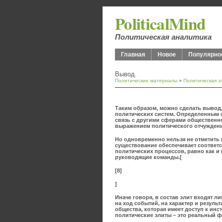
PoliticalMind
Политическая аналитика
Главная
Новое
Популярно
Вывод.
Политические материалы
»
Политическая э
Таким образом, можно сделать вывод, 
политических систем. Определенным с
связь с другими сферами общественной
выражением политического отчуждения
Но одновременно нельзя не отметить 
существование обеспечивает соответ
политических процессов, равно как 
руководящие команды.[
[8]
]
Иначе говоря, в состав элит входят л
на ход событий, на характер и резуль
общества, которая имеет доступ к инст
политические элиты – это реальный ф