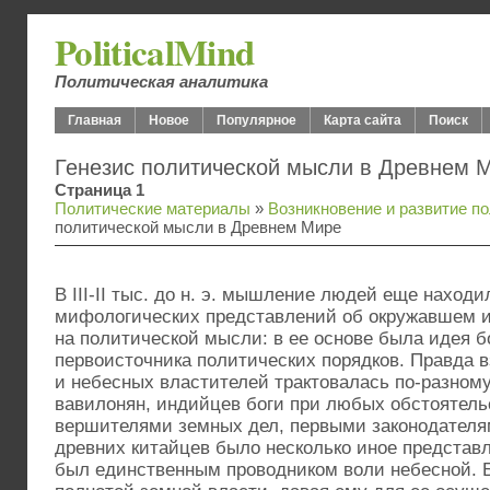
PoliticalMind
Политическая аналитика
Главная
Новое
Популярное
Карта сайта
Поиск
Генезис политической мысли в Древнем 
Страница 1
Политические материалы
»
Возникновение и развитие п
политической мысли в Древнем Мире
В III-II тыс. до н. э. мышление людей еще находи
мифологических представлений об окружавшем и
на политической мысли: в ее основе была идея б
первоисточника политических порядков. Правда
и небесных властителей трактовалась по-разному
вавилонян, индийцев боги при любых обстоятель
вершителями земных дел, первыми законодателя
древних китайцев было несколько иное представ
был единственным проводником воли небесной. Б