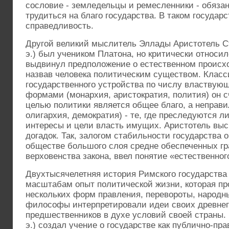
сословие - земледельцы и ремесленники - обяза
трудиться на благо государства. В таком государ
справедливость.
Другой великий мыслитель Эллады Аристотель Стаг
э.) был учеником Платона, но критически относил
выдвинул предположение о естественном происхо
назвав человека политическим существом. Кла
государственного устройства по числу властвую
формами (монархия, аристократия, полития) он с
целью политики является общее благо, а неправ
олигархия, демократия) - те, где преследуются 
интересы и цели власть имущих. Аристотель выс
догадок. Так, залогом стабильности государства 
обществе большого слоя средне обеспеченных г
верховенства закона, ввел понятие «естественного
Двухтысячелетняя история Римского государства 
масштабам опыт политической жизни, которая пр
нескольких форм правления, перевороты, народн
философы интерпретировали идеи своих древнег
предшественников в духе условий своей страны. Ц
э.) создал учение о государстве как публично-пр