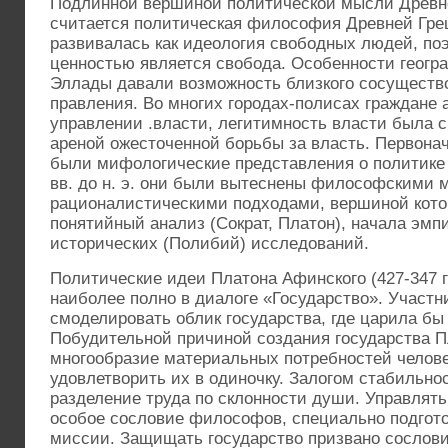
Подлинной вершиной политической мысли Древне
считается политическая философия Древней Гре
развивалась как идеология свободных людей, по
ценностью является свобода. Особенности геогр
Эллады давали возможность близкого сосущест
правления. Во многих городах-полисах граждане 
управлении .власти, легитимность власти была с
ареной ожесточенной борьбы за власть. Первона
были мифологические представления о политике (
вв. до н. э. они были вытеснены философскими 
рационалистическими подходами, вершиной кото
понятийный анализ (Сократ, Платон), начала эмп
исторических (Полибий) исследований.
Политические идеи Платона Афинского (427-347 гг
наиболее полно в диалоге «Государство». Участн
смоделировать облик государства, где царила бы
Побудительной причиной создания государства П
многообразие материальных потребностей челове
удовлетворить их в одиночку. Залогом стабильно
разделение труда по склонности души. Управлят
особое сословие философов, специально подгот
миссии. Защищать государство призвано сослови