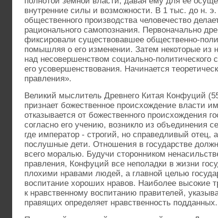
полнотой земной власти, давая ему для ее осущ
внутренние силы и возможности. В 1 тыс. до н. э
общественного производства человечество делает
рационального самопознания. Первоначально др
фиксировали существовавшее общественно-полит
помышляя о его изменении. Затем некоторые из 
над несовершенством социально-политического с
его усовершенствования. Начинается теоретическ
правления».
Великий мыслитель Древнего Китая Конфуций (551- 
признает божественное происхождение власти им
отказывается от божественного происхождения гос
согласно его учению, возникло из объединения с
где император - строгий, но справедливый отец, а
послушные дети. Отношения в государстве долж
всего моралью. Будучи сторонником ненасильст
правления, Конфуций все неполадки в жизни гос
плохими нравами людей, а главной целью госуда
воспитание хороших нравов. Наиболее высокие т
к нравственному воспитанию правителей, указыва
правящих определяет нравственность подданных.