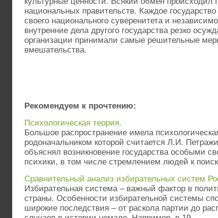
культурные ценности. Всякий обмен происходил
национальных правительств. Каждое государство
своего национального суверенитета и независим
внутренние дела другого государства резко осуж
организации принимали самые решительные меры
вмешательства.
Рекомендуем к прочтению:
Психологическая теория.
Большое распространение имела психологическая
родоначальником которой считается Л.И. Петражи
объяснял возникновение государства особыми св
психики, в том числе стремлением людей к поиску
Сравнительный анализ избирательных систем Ро
Избирательная система – важный фактор в поли
страны. Особенности избирательной системы спо
широкие последствия – от раскола партии до рас
случаев в истории немало. Например, в 19 ...