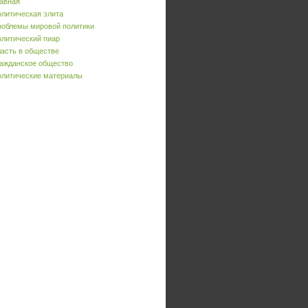
авная
литическая элита
облемы мировой политики
литический пиар
асть в обществе
ажданское общество
литические материалы