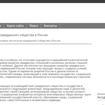
е
Карта сайта
Поиск
Контакты
 гражданского общества в России
новных институтов гражданского общества в России
ер и особенно это отчетливо ощущается в евразийской полиэтнической
 уровню развития гражданских отношений в различных регионах слишком
й глубинке). Данное обстоятельство затрудняет развитие гражданского
современной России, которая пока проходит процесс создания условий,
щества. Одним из вариантов развития России в данном контексте
атический порядок, включающий в себя правовое государство, социальную
тво, современную систему безопасности и постиндустриальную стратегию
текающих из взаимодействия гражданского общества и государства в
теризуются следующими моментами: продуцирование норм и ценностей,
крепляет своей санкцией; интегрирование общества, в основе которого
е и разрешение конфликтов интересов многообразных общественных групп
зованной государственной власти); образование среды, социальной
РАЗ
вные, самостоятельные и независимые индивиды.