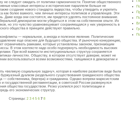
Гл
ву не следует ожидать от политики гармоничности. Понятие общественного
тивные классовые интересы и исторические параллели больше не
По
акже создание нового стандарта лидерства, чтобы утвердить и укрепить
Пр
а как более важного, чем личные интересы политиков и управленцев. Эти
нь. Даже когда они состоятся, им придется уделять постоянное внимание.
По
беральной демократии могли убедиться в этом на собственном опыте. Их
Вл
ков, но это чувство уравновешивает сохраняющаяся у них уверенность в
нского общества в принципе действуют правильно.
Гр
По
 конфликты — нормальное, а иногда и полезное явление. Политические
подавление еще опаснее для будущего общества. И рыночную конкуренцию,
ует ограничивать рамками, которые установлены законом, признающим
иссы. В этом контексте надо особо подчеркнуть необходимость высоких
елами. При всей важности институциональных структур сохраняется
итиках-личностях. Обществу, в котором отсутствует доверие, может не
тоянии воспользоваться всеми возможностями, таящимися в демократии и
ить «великую социальную задачу», которая в наиболее развитом виде была
 буржуазный дуализм раздельного существования гражданского общества
ица — собственника, бюргера) и гражданина. Однако вопреки марксистским
 и государственной регламентации, в советской России развернулся
ия общества государством. Резко усилился рост политизации и
ередь его экономических структур.
Страницы:
2
3
4
5
6
7
8