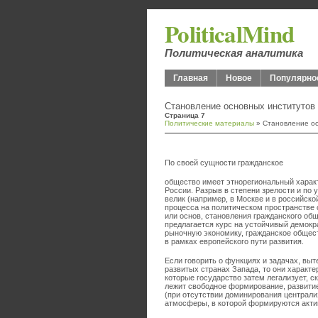
PoliticalMind
Политическая аналитика
Главная
Новое
Популярно
Становление основных институтов
Страница 7
Политические материалы
» Становление ос
По своей сущности гражданское
общество имеет этнорегиональный характ
России. Разрыв в степени зрелости и по
велик (например, в Москве и в российско
процесса на политическом пространстве 
или основ, становления гражданского об
предлагается курс на устойчивый демокр
рыночную экономику, гражданское общес
в рамках европейского пути развития.
Если говорить о функциях и задачах, вы
развитых странах Запада, то они харак
которые государство затем легализует, с
лежит свободное формирование, развити
(при отсутствии доминирования централи
атмосферы, в которой формируются акти