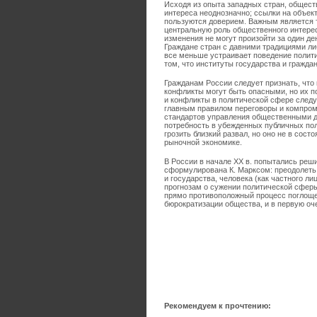
Исходя из опыта западных стран, общест
интереса неоднозначно; ссылки на объек
пользуются доверием. Важным является т
центральную роль общественного интерес
изменения не могут произойти за один де
Граждане стран с давними традициями ли
все меньше устраивает поведение полити
том, что институты государства и гражда
Гражданам России следует признать, что
конфликты могут быть опасными, но их 
и конфликты в политической сфере след
главным правилом переговоры и компром
стандартов управления общественными д
потребность в убежденных публичных пол
грозить близкий развал, но оно не в сос
рыночной экономике.
В России в начале XX в. попытались реш
сформулирована К. Марксом: преодолеть
и государства, человека (как частного л
прогнозам о сужении политической сферы
прямо противоположный процесс поглощен
бюрократизации общества, и в первую оч
Рекомендуем к прочтению: