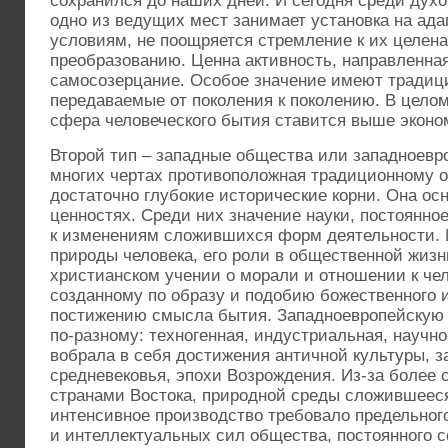
сохранился до наших дней. И сегодня среди духо
одно из ведущих мест занимает установка на ад
условиям, не поощряется стремление к их целен
преобразованию. Ценна активность, направленная
самосозерцание. Особое значение имеют традиц
передаваемые от поколения к поколению. В цело
сфера человеческого бытия ставится выше эконо
Второй тип – западные общества или западноевр
многих чертах противоположная традиционному 
достаточно глубокие исторические корни. Она ос
ценностях. Среди них значение науки, постоянное
к изменениям сложившихся форм деятельности.
природы человека, его роли в общественной жизн
христианском учении о морали и отношении к чел
созданному по образу и подобию божественного 
постижению смысла бытия. Западноевропейскую
по-разному: техногенная, индустриальная, научно
вобрала в себя достижения античной культуры, з
средневековья, эпохи Возрождения. Из-за более 
странами Востока, природной среды сложившееся
интенсивное производство требовало предельног
и интеллектуальных сил общества, постоянного 