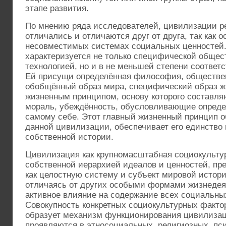
этапе развития.
По мнению ряда исследователей, цивилизации 
отличались и отличаются друг от друга, так как 
несовместимых системах социальных ценностей
характеризуется не только специфической общес
технологией, но и в не меньшей степени соответ
Ей присущи определённая философия, обществе
обобщённый образ мира, специфический образ ж
жизненным принципом, основу которого составляю
мораль, убеждённость, обусловливающие опреде
самому себе. Этот главный жизненный принцип о
данной цивилизации, обеспечивает его единство
собственной истории.
Цивилизация как крупномасштабная социокульту
собственной иерархией идеалов и ценностей, п
как целостную систему и субъект мировой истор
отличаясь от других особыми формами жизнедея
активное влияние на содержание всех социальны
Совокупность конкретных социокультурных факто
образует механизм функционирования цивилизаци
проявляются в этносоциальных, религиозных, пс