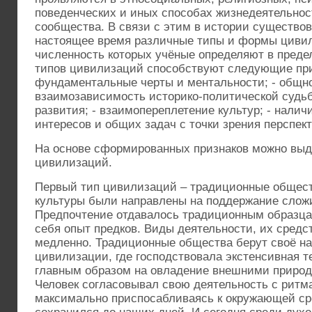
поведенческих и иных способах жизнедеятельност
сообщества. В связи с этим в истории существо
настоящее время различные типы и формы циви
численность которых учёные определяют в пред
типов цивилизаций способствуют следующие при
фундаментальные черты и ментальности; - общн
взаимозависимость историко-политической судьб
развития; - взаимопереплетение культур; - нали
интересов и общих задач с точки зрения перспект
На основе сформированных признаков можно выд
цивилизаций.
Первый тип цивилизаций – традиционные общес
культуры были направлены на поддержание слож
Предпочтение отдавалось традиционным образца
себя опыт предков. Виды деятельности, их средс
медленно. Традиционные общества берут своё на
цивилизации, где господствовала экстенсивная т
главным образом на овладение внешними приро
Человек согласовывал свою деятельность с ритм
максимально приспосабливаясь к окружающей ср