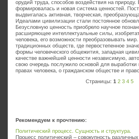
орудий труда, способов воздействия на природу. 
формировалась и новая система ценностей. Пост
выдвигалась активная, творческая, преобразующа
Идеалами цивилизации стали постоянное обновле
Безусловную ценность приобрело научное познан
расширяющее интеллектуальные силы, изобрета
человека, его возможности преобразовывать мир.
традиционных обществ, где первостепенное знач
формы человеческого общежития, западная циви
качестве важнейшей ценности независимую, авто
свою очередь послужило основой для выработки
правах человека, о гражданском обществе и прав
Страницы:
1
2
3
4
5
Рекомендуем к прочтению:
Политический процесс. Сущность и структура.
Процесс политический – совокупность различны