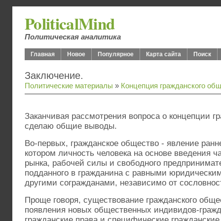
PoliticalMind
Политическая аналитика
Главная
Новое
Популярное
Карта сайта
Поиск
Заключение.
Политические материалы
»
Концепция гражданского об
Заканчивая рассмотрения вопроса о концепции г
сделаю общие выводы.
Во-первых, гражданское общество - явление ранн
котором личность человека на основе введения ч
рынка, рабочей силы и свободного предпринимат
подданного в гражданина с равными юридически
другими согражданами, независимо от сословнос
Проще говоря, существование гражданского обще
появления новых общественных индивидов-граж
гражданские права и специфические гражданские 