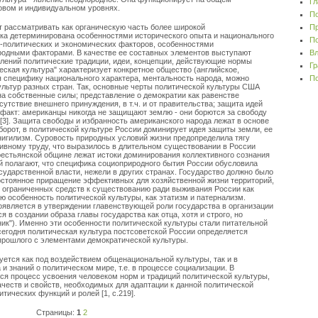
Гл
повом и индивидуальном уровнях.
По
 рассматривать как органическую часть более широкой
Пр
ка детерминирована особенностями исторического опыта и национального
По
-политических и экономических факторов, особенностями
иродными факторами. В качестве ее составных элементов выступают
Вл
лений политические традиции, идеи, концепции, действующие нормы
Гр
еская культура" характеризует конкретное общество (английское,
я специфику национального характера, ментальность народа, можно
По
ультур разных стран. Так, основные черты политической культуры США
на собственные силы; представление о демократии как равенстве
утствие внешнего принуждения, в т.ч. и от правительства; защита идей
факт: американцы никогда не защищают землю - они борются за свободу
) [3]. Защита свободы и избранность американского народа лежат в основе
рот, в политической культуре России доминирует идея защиты земли, ее
нигилизм. Суровость природных условий жизни предопределила тягу
тивному труду, что выразилось в длительном существовании в России
естьянской общине лежат истоки доминирования коллективного сознания
 полагают, что специфика социоприродного бытия России обусловила
сударственной власти, нежели в других странах. Государство должно было
остоянное приращение эффективных для хозяйственной жизни территорий,
 ограниченных средств к существованию ради выживания России как
кую особенность политической культуры, как этатизм и патернализм.
проявляется в утверждении главенствующей роли государства в организации
 в создании образа главы государства как отца, хотя и строго, но
ник"). Именно эти особенности политической культуры стали питательной
сегодня политическая культура постсоветской России определяется
рошлого с элементами демократической культуры.
ется как под воздействием общенациональной культуры, так и в
 и знаний о политическом мире, т.е. в процессе социализации. В
ся процесс усвоения человеком норм и традиций политической культуры,
еств и свойств, необходимых для адаптации к данной политической
ических функций и ролей [1, с.219].
Страницы:
1
2