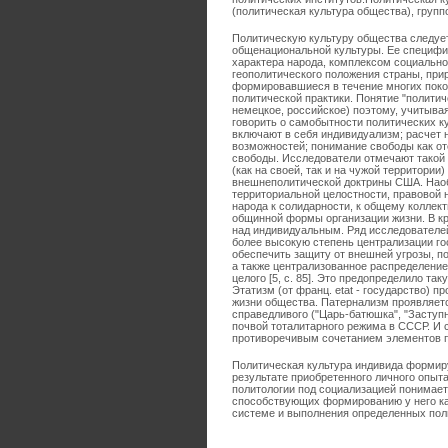
(политическая культура общества), груп
Политическую культуру общества следует
общенациональной культуры. Ее специфи
характера народа, комплексом социально
геополитического положения страны, пр
формировавшиеся в течение многих поко
политической практики. Понятие "политич
немецкое, российское) поэтому, учитыва
говорить о самобытности политических к
включают в себя индивидуализм; расчет 
возможностей; понимание свободы как отс
свободы. Исследователи отмечают такой 
(как на своей, так и на чужой территории
внешнеполитической доктрины США. Наобо
территориальной целостности, правовой 
народа к солидарности, к общему коллек
общинной формы организации жизни. В кр
над индивидуальным. Ряд исследователей
более высокую степень централизации го
обеспечить защиту от внешней угрозы, п
а также централизованное распределение
целого [5, с. 85]. Это предопределило та
Этатизм (от франц. еtat - государство) 
жизни общества. Патернализм проявляется
справедливого ("Царь-батюшка", "Заступ
почвой тоталитарного режима в СССР. И 
противоречивым сочетанием элементов п
Политическая культура индивида формиру
результате приобретенного личного опыта
политологии под социализацией понимает
способствующих формированию у него кач
системе и выполнения определенных полит