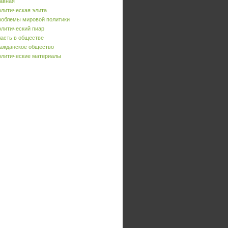
авная
литическая элита
облемы мировой политики
литический пиар
асть в обществе
ажданское общество
литические материалы