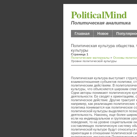
PoliticalMind
Политическая аналитика
Главная
Новое
Популярно
Политическая культура общества. 
культуры
Страница 1
Политические материалы
»
Основы полито
Уровни политической культуры
Политическая культура выступает струк
взаимоотношения субъектов политики, сте
политическим действиям. В политологич
культуры, что объясняется широким спек
Одни авторы понимают политическую кул
деятельности. Ее сводят к ориентациям,
политическое действие. Другие трактуют 
например, как реализацию политических 
политика понимается как политическое с
политической культуры выделяются позн
деятельность. Наконец, еще более широки
если на индивидуальном и групповом уро
поведения, то на уровне социетальном о
составляющих политическую систему общес
политической культуре будут относиться
ориентации в отношении политической с
политических институтов.Политическая к