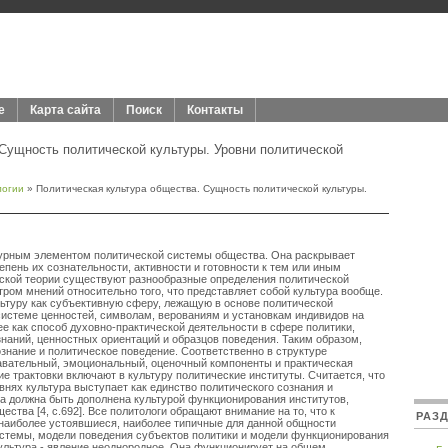
е
Карта сайта
Поиск
Контакты
Сущность политической культуры. Уровни политической
логии
» Политическая культура общества. Сущность политической культуры.
турным элементом политической системы общества. Она раскрывает
пень их сознательности, активности и готовности к тем или иным
еской теории существуют разнообразные определения политической
тром мнений относительно того, что представляет собой культура вообще.
ьтуру как субъективную сферу, лежащую в основе политической
 системе ценностей, символам, верованиям и установкам индивидов на
ее как способ духовно-практической деятельности в сфере политики,
знаний, ценностных ориентаций и образцов поведения. Таким образом,
ознание и политическое поведение. Соответственно в структуре
авательный, эмоциональный, оценочный компоненты и практическая
е трактовки включают в культуру политические институты. Считается, что
внях культура выступает как единство политического сознания и
на должна быть дополнена культурой функционирования институтов,
тва [4, с.692]. Все политологи обращают внимание на то, что к
РАЗ
 наиболее устоявшиеся, наиболее типичные для данной общности
истемы, модели поведения субъектов политики и модели функционирования
ультура - явление неоднородное. Она функционирует на общем