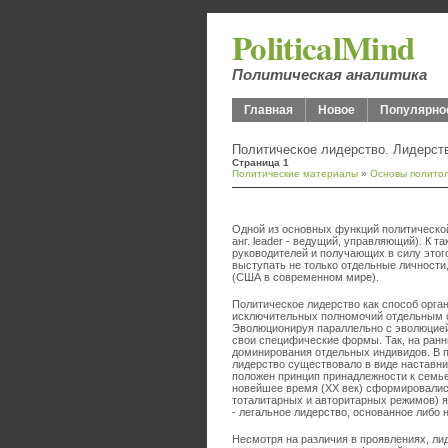
PoliticalMind
Политическая аналитика
Главная
Новое
Популярно
Политическое лидерство. Лидерств
Страница 1
Политические материалы
»
Основы полито
Одной из основных функций политической
анг. leader - ведущий, управляющий). К 
руководителей и получающих в силу этог
выступать не только отдельные личности,
(США в современном мире).
Политическое лидерство как способ орга
исключительных полномочий отдельным с
Эволюционируя параллельно с эволюцией
свои специфические формы. Так, на ранн
доминирования отдельных индивидов. В пе
лидерство существовало в виде наставни
положен принцип принадлежности к семье 
новейшее время (ХХ век) сформировалис
тоталитарных и авторитарных режимов) я
- легальное лидерство, основанное либо 
Несмотря на различия в проявлениях, л