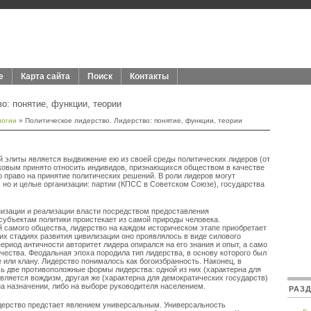
е
Карта сайта
Поиск
Контакты
о: понятие, функции, теории
логии
» Политическое лидерство. Лидерство: понятие, функции, теории
 элиты является выдвижение ею из своей среды политических лидеров (от
таковым принято относить индивидов, признающихся обществом в качестве
о право на принятие политических решений. В роли лидеров могут
 но и целые организации: партии (КПСС в Советском Союзе), государства
низации и реализации власти посредством предоставления
убъектам политики проистекает из самой природы человека.
 самого общества, лидерство на каждом историческом этапе приобретает
их стадиях развития цивилизации оно проявлялось в виде силового
риод античности авторитет лидера опирался на его знания и опыт, а само
чества. Феодальная эпоха породила тип лидерства, в основу которого был
или клану. Лидерство понималось как богоизбранность. Наконец, в
ь две противоположные формы лидерства: одной из них (характерна для
вляется вождизм, другая же (характерна для демократических государств)
на назначении, либо на выборе руководителя населением.
РАЗ
идерство предстает явлением универсальным. Универсальность