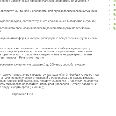
Гл
е во все исторические эпохи возлагались обществом на лидеров. К
По
Пр
в авторитетной, точной и своевременной оценки политической ситуации в
По
Вл
 выработки курса, соответствующего сложившейся в обществе ситуации;
Гр
постоянного обоснования верности данной ими оценки политической
По
й;
 создания атмосферы, в которой разнородные общественные группы могли
темы лидерство вызывает постоянный и неослабевающий интерес у
 взгляды на узловые его аспекты. Имеются различные точки зрения
вторы полагают, что причины следует искать в неординарных личных
ерт лидеров). Речь может идти о:
ескольких (энергия, ум, характер) до 200 черт, способствующих
 трактует стремление к лидерству как паранойю; З. Фрейд и А. Адлер - как
на наличие психических отклонений у Робеспьера, Линкольна Гитлера,
овиях заниженной самооценки трактует лидерство Г. Лассуэлл. Лидерство
ть физические недостатки: низкий рост (Наполеон, Гитлер); паралич (Ф.
 обиду: смерть брата (В. Ленин);
Страницы:
1
2
3