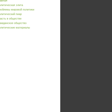
авная
литическая элита
облемы мировой политики
литический пиар
асть в обществе
ажданское общество
литические материалы