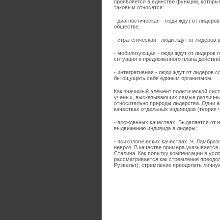
проявляется в единстве функций, которы
таковым относятся:
- диагностическая - люди ждут от лидеро
обществе;
- стратегическая - люди ждут от лидеров
- мобилизующая - люди ждут от лидеров 
ситуации и предложенного плана действи
- интегративная - люди ждут от лидеров
бы ощущать себя единым организмом.
Как значимый элемент политической сис
ученых, высказывающих самые различные
относительно природы лидерства. Одни а
качествах отдельных индивидов (теория ч
- врожденных качествах. Выделяется от н
выдвижению индивида в лидеры;
- психологических качествах. Ч. Ламброзо
невроз. В качестве примера указывается 
Сталина. Как попытку компенсации в усл
рассматривается как стремление преодоле
Рузвельт); стремление преодолеть личную