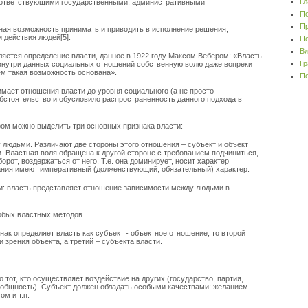
Гл
 соответствующими государственными, административными
По
Пр
ьная возможность принимать и приводить в исполнение решения,
 действия людей[5].
По
Вл
ляется определение власти, данное в 1922 году Максом Вебером: «Власть
Гр
внутри данных социальных отношений собственную волю даже вопреки
ем такая возможность основана».
По
имает отношения власти до уровня социального (а не просто
обстоятельство и обусловило распространенность данного подхода в
ом можно выделить три основных признака власти:
у людьми. Различают две стороны этого отношения – субъект и объект
. Властная воля обращена к другой стороне с требованием подчиниться,
орот, воздержаться от него. Т.е. она доминирует, носит характер
ания имеют императивный (долженствующий, обязательный) характер.
ти: власть представляет отношение зависимости между людьми в
обых властных методов.
нак определяет власть как субъект - объектное отношение, то второй
 зрения объекта, а третий – субъекта власти.
о тот, кто осуществляет воздействие на других (государство, партия,
я общность). Субъект должен обладать особыми качествами: желанием
м и т.п.