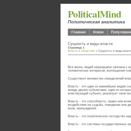
PoliticalMind
Политическая аналитика
Главная
Новое
Популярно
Сущность и виды власти
Страница 1
Власть в обществе
» Сущность и виды влас
Вся жизнь людей неразрывно связана с 
человеческих интересов, воплощения пла
Существует множество определений влас
Власть - это один из важнейших видов с
между двумя субъектами, один из которых
властвующий субъект, реализует свою вол
Власть - это способность, право или во
воздействие на судьбы, поведение или д
воли, принуждения.
Власть - это политическое господство над
Власть - это система государственных орг