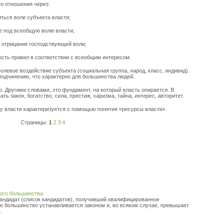
о отношения через:
иться воле субъекта власти;
ле под всеобщую волю власти;
а отрицание господствующей воли;
ость правил в соответствии с всеобщим интересом.
волевое воздействие субъекта (социальная группа, народ, класс, индивид).
 подчинению, что характерно для большинства людей.
. Другими словами, это фундамент, на который власть опирается. В
ть закон, богатство, сила, престиж, харизма, тайна, интерес, авторитет.
у власти характеризуется с помощью понятия «ресурсы власти».
Страницы:
1
2
3
4
ого большинства
андидат (список кандидатов), получивший квалифицированное
е большинство устанавливается законом и, во всяком случае, превышает
.