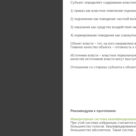
Субъект определяет содержание властног
1) приказ как властное повеление подчин
2) подчинение как поведение частной во
3) наказание как средство воздействия н
4) нормирование поведения как совокупн
Объект власти – тот, на кого направлено 
Главное качество объекта – готовность к
Источники власти – властное первоначало
качестве источников власти могут выступа
Отношение со стороны субъекта к объект
Рекомендуем к прочтению:
Мажоритарная система квалифицированн
При этой системе избранным считается к
большинство голосов. Квалифицированно
большинство абсолютное. Такая систем ..