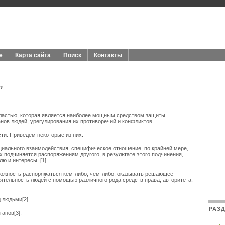
е
Карта сайта
Поиск
Контакты
ти
властью, которая является наиболее мощным средством защиты
нов людей, урегулирования их противоречий и конфликтов.
ти. Приведем некоторые из них:
оциального взаимодействия, специфическое отношение, по крайней мере,
 подчиняется распоряжениям другого, в результате этого подчинения,
ю и интересы. [1]
зможность распоряжаться кем-либо, чем-либо, оказывать решающее
еятельность людей с помощью различного рода средств права, авторитета,
 людьми[2].
РАЗ
анов[3].