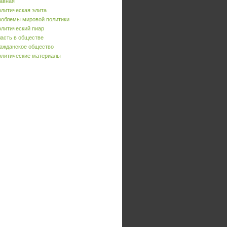
авная
литическая элита
облемы мировой политики
литический пиар
асть в обществе
ажданское общество
литические материалы