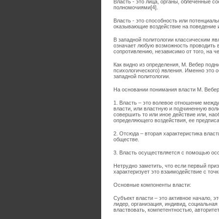
Власть - это лица, органы, облеченные
полномочиями[4].
Власть - это способность или потенциал
оказывающие воздействие на поведение и
В западной политологии классическим яв
означает любую возможность проводить 
сопротивлению, независимо от того, на ч
Как видно из определения, М. Вебер подн
психологического) явления. Именно это 
западной политологии.
На основании понимания власти М. Вебер
1. Власть – это волевое отношение межд
власти, или властную и подчиненную воли
совершить то или иное действие или, наоб
определяющего воздействия, ее предпис
2. Отсюда – вторая характеристика влас
обществе.
3. Власть осуществляется с помощью ос
Нетрудно заметить, что если первый приз
характеризует это взаимодействие с точки
Основные компоненты власти:
Субъект власти – это активное начало, эт
лидер, организация, индивид, социальна
властвовать, компетентностью, авторитето