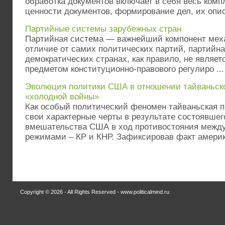
обработка документов включает в себя весь компл
ценности документов, формирование дел, их опис 
Партийные системы зарубежных стран
Партийная система — важнейший компонент меха
отличие от самих политических партий, партийна
демократических странах, как правило, не являет
предметом конституционно-правового регулиро ...
Эволюция политики США в отношении тайваньск
«холодной войны»
Как особый политический феномен тайваньская 
свои характерные черты в результате состоявшего
вмешательства США в ход противостояния межд
режимами – КР и КНР. Зафиксировав факт америк 
Copyright © 2026 - All Rights Reserved - www.politicalmind.ru