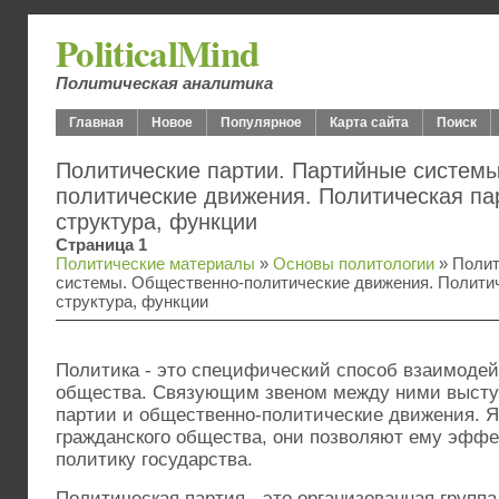
PoliticalMind
Политическая аналитика
Главная
Новое
Популярное
Карта сайта
Поиск
Политические партии. Партийные систем
политические движения. Политическая пар
структура, функции
Страница 1
Политические материалы
»
Основы политологии
» Полит
системы. Общественно-политические движения. Политич
структура, функции
Политика - это специфический способ взаимодей
общества. Связующим звеном между ними высту
партии и общественно-политические движения. 
гражданского общества, они позволяют ему эффе
политику государства.
Политическая партия - это организованная групп