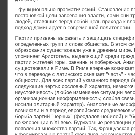
- функционально-прагматический. Становление п
постановкой цели завоевания власти, сами они т
людей, ставящих перед собой цель прихода к вл
подход доминирует в современной политологии.
Партии призваны выражать и защищать специфи
определенных групп и слоев общества. В этом с
образования существовали уже в древнем мире. В
упоминает Аристотель, выделяющий среди гражд
партии жителей горы, равнины и побережья. Анал
существовали в Риме. В Риме впервые возникает 
что в переводе с латинского означает "часть" - ч
общности. Для всех партий указанного периода 
следующие черты: сословный характер, немногоч
неустойчивость (любое изменение ситуации вело 
организационная неоформленность; слабая связь
носили элитарный характер). Аналогичные аморф
возникали и в период европейского средневековь
борьба партий "черных" (феодалов-нобилей) и "б
во Флоренции в ХI веке. Буржуазные революции 
появления множества партий. Так, Французская р
к формированию партий фельянов, жирондистов и