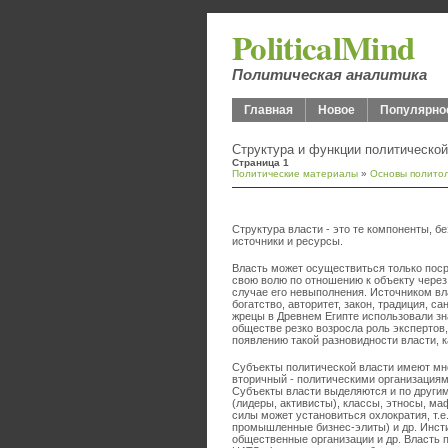
PoliticalMind
Политическая аналитика
Главная
Новое
Популярно
Структура и функции политической
Страница 1
Политические материалы
»
Основы полито
Структура власти - это те компоненты, бе
источники и ресурсы.
Власть может осуществиться только поср
свою волю по отношению к объекту через
случае его невыполнения. Источником вла
богатство, авторитет, закон, традиция, 
жрецы в Древнем Египте использовали зн
обществе резко возросла роль экспертов,
появлению такой разновидности власти, к
Субъекты политической власти имеют мн
вторичный - политическими организациям
Субъекты власти выделяются и по другим
(лидеры, активисты), классы, этносы, ма
силы может установиться охлократия, т.
промышленные бизнес-элиты) и др. Инсти
общественные организации и др. Власть 