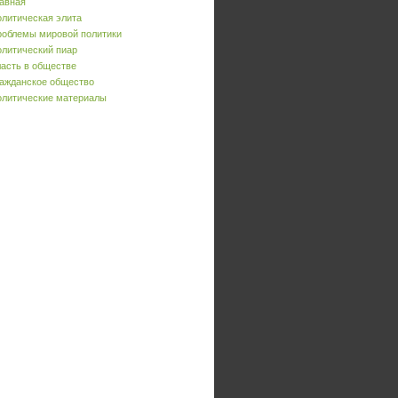
авная
литическая элита
облемы мировой политики
литический пиар
асть в обществе
ажданское общество
литические материалы