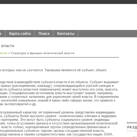
е
Карта сайта
Поиск
Контакты
 власти
логии
» Структура и функции политической власти
з которых она не состоится. Таковыми являются её субъект, объект,
едством взаимодействия субъекта власти и ее объекта. Субъект выражает
 приказ (распоряжение, команду), сопровождающийся угрозой санкции в
сти субъекта (властное первоначало) может выступать его сила, красота,
санкции. Специфическим источником власти выступают знания, например,
ания о солнечных затмениях для укрепления своей власти. В современном
 носителей уникальных знаний в каких-либо сферах жизни, что привело к
ак экспертократия и др.
огоуровневый характер: её первичный уровень представлен индивидами,
и, субъекты более высокого уровня - политическими элитами и лидерами.
 критериям. Это могут быть субъекты социального уровня: индивиды
фия, толпа (в условиях кризиса и отсутствия организованной политической
е. власть толпы), корпоративные группы (определенные финансовые и
РАЗ
туциональные субъекты: партии, органы государственной власти,
представлена и такими суперинститутами, как государство-нация, ООН,