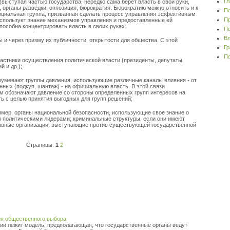
Гл
выступая частью государства, нередко сама берет власть в свои руки,
 органы разведки, оппозиция, бюрократия. Бюрократию можно относить и к
По
социальная группа, призванная сделать процесс управления эффективным
Пр
использует знание механизмов управления и предоставленные ей
пособна концентрировать власть в своих руках.
По
Вл
 и через призму их публичности, открытости для общества. С этой
Гр
По
частники осуществления политической власти (президенты, депутаты,
 и др.);
азумевают группы давления, использующие различные каналы влияния - от
ных (подкуп, шантаж) - на официальную власть. В этой связи
ым обозначают давление со стороны определенных групп интересов на
ь с целью принятия выгодных для групп решений;
пример, органы национальной безопасности, использующие свое знание о
я политическими лидерами; криминальные структуры, если они имеют
рывные организации, выступающие против существующей государственной
Страницы:
1
2
ия общественного выбора
ии лежит модель, предполагающая, что государственные органы ведут