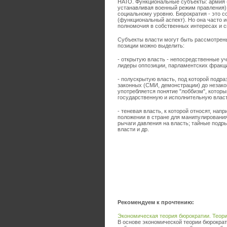
НАТО. Функциональные субъекты: армия (
устанавливая военный режим правления),
социальному уровню. Бюрократия - это 
(функциональный аспект). Но она часто 
полномочия в собственных интересах и с
Субъекты власти могут быть рассмотрены
позиции можно выделить:
- открытую власть - непосредственные у
лидеры оппозиции, парламентских фракций
- полускрытую власть, под которой подр
законных (СМИ, демонстрации) до незакон
употребляется понятие "лоббизм", котор
государственную и исполнительную власт
- теневая власть, к которой относят, на
положении в стране для манипулировани
рычаги давления на власть; тайные под
власти и др.
Рекомендуем к прочтению:
Экономическая теория бюрократии. Теор
В основе экономической теории бюрократ