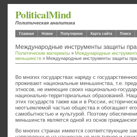
PoliticalMind
Политическая аналитика
Главная
Новое
Популярное
Карта сайта
Поиск
Международные инструменты защиты пра
Политические материалы
»
Международные инструмент
меньшинств
» Международные инструменты защиты пра
Во многих государствах наряду с государствен
проживают национальные меньшинства, т.е. пред
этносов, не имеющие своих национально-госуда
национально-территориальных образований. На
этих государств также как и в России, историчес
неотъемлемой частью общества и обогащают его
самобытностью и культурой. Поэтому обеспечен
меньшинств является одной из основ гражданског
Во многих странах имеются соответствующие зак
направленные на национально-культурное и соци