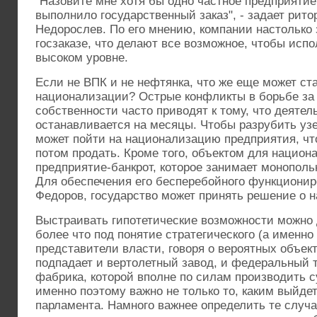
"Назовите мне хотя бы одно частное предприятие
выполнило государственный заказ", - задает рит
Недорослев. По его мнению, компании настолько
госзаказе, что делают все возможное, чтобы испо
высоком уровне.
Если не ВПК и не нефтянка, что же еще может ст
национализации? Острые конфликты в борьбе за
собственности часто приводят к тому, что деяте
останавливается на месяцы. Чтобы разрубить узе
может пойти на национализацию предприятия, чт
потом продать. Кроме того, объектом для национ
предприятие-банкрот, которое занимает монополь
Для обеспечения его бесперебойного функционир
Федоров, государство может принять решение о 
Выстраивать гипотетические возможности можно 
более что под понятие стратегического (а именн
представители власти, говоря о вероятных объек
подпадает и вертолетный завод, и федеральный т
фабрика, которой вполне по силам производить с
именно поэтому важно не только то, каким выйдет
парламента. Намного важнее определить те случа