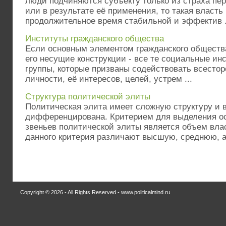
люди подчиняются субъекту только из страха п
или в результате её применения, то такая власть
продолжительное время стабильной и эффектив .
Институты гражданского общества
Если основным элементом гражданского общества
его несущие конструкции - все те социальные ин
группы, которые призваны содействовать всесто
личности, её интересов, целей, устрем ...
Структура политической элиты
Политическая элита имеет сложную структуру и 
дифференцирована. Критерием для выделения о
звеньев политической элиты является объем вла
данного критерия различают высшую, среднюю, а
Copyright © 2026 - All Rights Reserved - www.politicalmind.ru