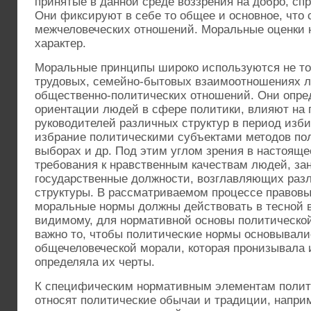
принятые в данной среде воззрения на добро, спр
Они фиксируют в себе то общее и основное, что 
межчеловеческих отношений. Моральные оценки 
характер.
Моральные принципы широко используются не то
трудовых, семейно-бытовых взаимоотношениях лю
общественно-политических отношений. Они опре
ориентации людей в сфере политики, влияют на 
руководителей различных структур в период изб
избрание политическими субъектами методов по
выборах и др. Под этим углом зрения в настоящ
требования к нравственным качествам людей, з
государственные должности, возглавляющих раз
структуры. В рассматриваемом процессе правовы
моральные нормы должны действовать в тесной 
видимому, для нормативной основы политическо
важно то, чтобы политические нормы основывали
общечеловеческой морали, которая пронизывала 
определяла их черты.
К специфическим нормативным элементам полит
относят политические обычаи и традиции, напри